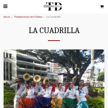
Inicio
Planimetrías del Tolima
La Cuadrilla
LA CUADRILLA